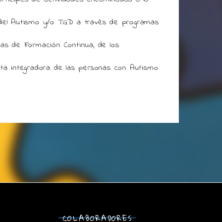
 del Autismo y/o TGD a través de programas
mas de Formación Continua, de los
.
nta integradora de las personas con Autismo
COLABORADORES