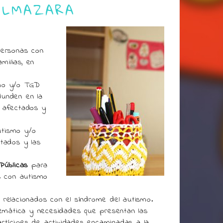
ALMAZARA
personas con
milias, en
smo y/o TGD
dunden en la
s afectados y
utismo y/o
ctados y las
Públicas
para
as con autismo
 relacionados con el síndrome del autismo.
blemática y necesidades que presentan las
rtícipes de actividades encaminadas a la