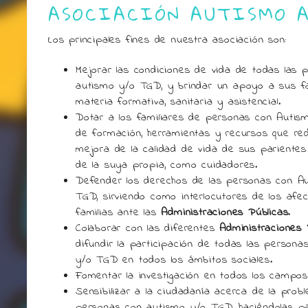
ASOCIACIÓN AUTISMO 
Los principales fines de nuestra asociación son:
Mejorar las condiciones de vida de todas las 
autismo y/o TGD, y brindar un apoyo a sus fa
materia formativa, sanitaria y asistencial.
Dotar a los familiares de personas con Auti
de formación, herramientas y recursos que re
mejora de la calidad de vida de sus pariente
de la suya propia, como cuidadores.
Defender los derechos de las personas con A
TGD, sirviendo como interlocutores de los afe
familias ante las
Administraciones Públicas
.
Colaborar con las diferentes
Administraciones 
difundir la participación de todas las person
y/o TGD en todos los ámbitos sociales.
Fomentar la investigación en todos los campos
Sensibilizar a la ciudadanía acerca de la pro
personas con autismo y/o TGD, haciéndolas pa